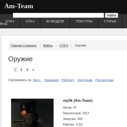
Am-Team
GTA 5
GTA 4
3D МОДЕЛИ
ТЕКСТУРЫ
СТАТЬИ
Вход
Регистрация
Главная страница
Файлы
GTA 4
Оружие
Оружие
1
2
3
»
Сортировать по:
Дате
·
Названию
·
Рейтингу
·
Загрузкам
·
Просмотрам
mp5k (Am-Team)
Автор: 47
Просмотров: 2517
Загрузок: 300
Рейтинг: 5.0/1