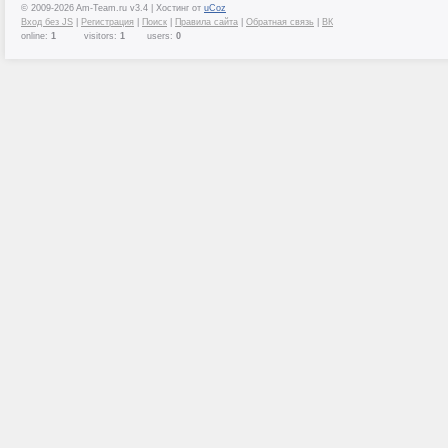
© 2009-2026 Am-Team.ru v3.4 |
Хостинг от
uCoz
Вход без JS
|
Регистрация
|
Поиск
|
Правила сайта
|
Обратная связь
|
ВК
online:
1
visitors:
1
users:
0