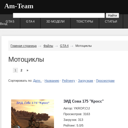
Am-Team
GTA 5
GTA 4
3D МОДЕЛИ
ТЕКСТУРЫ
СТАТЬИ
Вход
Регистрация
Главная страница
Файлы
GTA 4
Мотоциклы
Мотоциклы
1
2
»
Сортировать по:
Дате
·
Названию
·
Рейтингу
·
Загрузкам
·
Просмотрам
ЗИД Сова 175 "Кросс"
Автор: YKROP,CIJ
Просмотров: 3163
Загрузок: 313
Рейтинг: 5.0/5