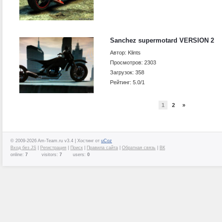
Sanchez supermotard VERSION 2
Автор: Klints
Просмотров: 2303
Загрузок: 358
Рейтинг: 5.0/1
1
2
»
© 2009-2026 Am-Team.ru v3.4 |
Хостинг от
uCoz
Вход без JS
|
Регистрация
|
Поиск
|
Правила сайта
|
Обратная связь
|
ВК
online:
7
visitors:
7
users:
0