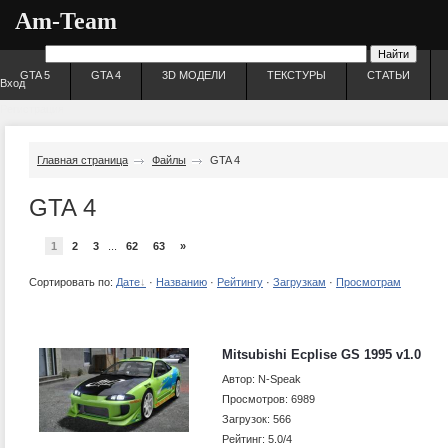
Am-Team
GTA 5
GTA 4
3D МОДЕЛИ
ТЕКСТУРЫ
СТАТЬИ
Вход
Регистрация
Главная страница
Файлы
GTA 4
GTA 4
1
2
3
...
62
63
»
Сортировать по:
Дате
·
Названию
·
Рейтингу
·
Загрузкам
·
Просмотрам
Mitsubishi Ecplise GS 1995 v1.0
Автор: N-Speak
Просмотров: 6989
Загрузок: 566
Рейтинг: 5.0/4