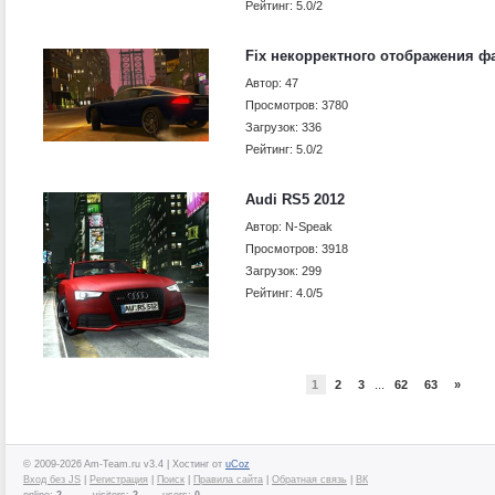
Рейтинг: 5.0/2
Fix некорректного отображения фар
Автор: 47
Просмотров: 3780
Загрузок: 336
Рейтинг: 5.0/2
Audi RS5 2012
Автор: N-Speak
Просмотров: 3918
Загрузок: 299
Рейтинг: 4.0/5
1
2
3
...
62
63
»
© 2009-2026 Am-Team.ru v3.4 |
Хостинг от
uCoz
Вход без JS
|
Регистрация
|
Поиск
|
Правила сайта
|
Обратная связь
|
ВК