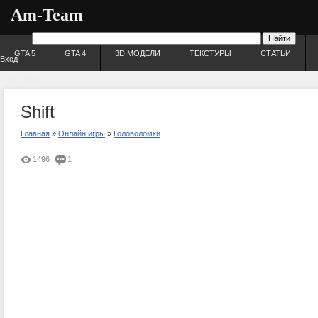
Am-Team
GTA 5
GTA 4
3D МОДЕЛИ
ТЕКСТУРЫ
СТАТЬИ
Вход
Регистрация
Shift
Главная
»
Онлайн игры
»
Головоломки
1496
1