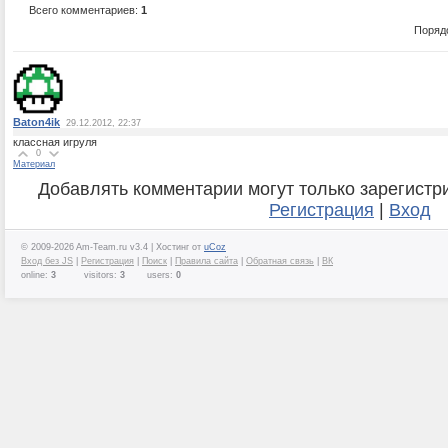
Всего комментариев:
1
Поряд
Baton4ik
29.12.2012, 22:37
классная игруля
0
Материал
Добавлять комментарии могут только зарегистр
Регистрация
|
Вход
© 2009-2026 Am-Team.ru v3.4 |
Хостинг от
uCoz
Вход без JS
|
Регистрация
|
Поиск
|
Правила сайта
|
Обратная связь
|
ВК
online:
3
visitors:
3
users:
0