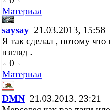
Материал
saysay
21.03.2013, 15:58
Я так сделал , потому что
взгляд .
0
Материал
DMN
21.03.2013, 23:21
Мерседес как раз-таки ид