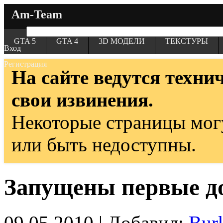
Am-Team
GTA 5
GTA 4
3D МОДЕЛИ
ТЕКСТУРЫ
Вход
Регистрация
На сайте ведутся техни
свои извинения.
Некоторые страницы мог
или быть недоступны.
Запущены первые д
09.05.2010 | Добавил:
Bur