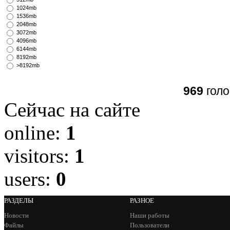
1024mb
1536mb
2048mb
3072mb
4096mb
6144mb
8192mb
>8192mb
969
голо
Сейчас на сайте
online:
1
visitors:
1
users:
0
РАЗДЕЛЫ
РАЗНОЕ
Новости
Наши работы
Файлы
Пользователи