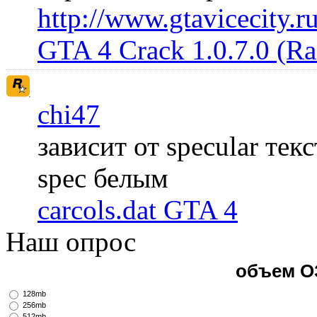
http://www.gtavicecity.ru
GTA 4 Crack 1.0.7.0 (R
chi47
зависит от specular те
spec белым
carcols.dat GTA 4
Наш опрос
объем О
128mb
256mb
512mb