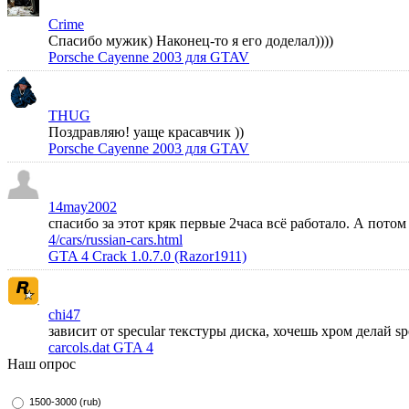
Crime
Спасибо мужик) Наконец-то я его доделал))))
Porsche Cayenne 2003 для GTAV
THUG
Поздравляю! уаще красавчик ))
Porsche Cayenne 2003 для GTAV
14may2002
спасибо за этот кряк первые 2часа всё работало. А пото
4/cars/russian-cars.html
GTA 4 Crack 1.0.7.0 (Razor1911)
chi47
зависит от specular текстуры диска, хочешь хром делай s
carcols.dat GTA 4
Наш опрос
1500-3000 (rub)