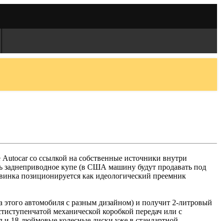
 Autocar со ссылкой на собственные источники внутри
ть заднеприводное купе (в США машину будут продавать под
 новинка позиционируется как идеологический преемник
та этого автомобиля с разным дизайном) и получит 2-литровый
стиступенчатой механической коробкой передач или с
 и 18-дюймовые колесные диски уже в стандартной