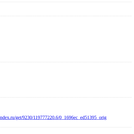
.yandex.ru/get/9230/119777220.6/0_1696ec_ed51395_orig