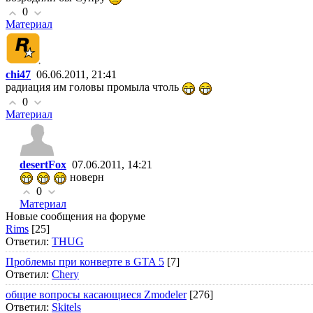
0
Материал
chi47
06.06.2011, 21:41
радиация им головы промыла чтоль
0
Материал
desertFox
07.06.2011, 14:21
новерн
0
Материал
Новые сообщения на форуме
Rims
[25]
Ответил:
THUG
Проблемы при конверте в GTA 5
[7]
Ответил:
Chery
общие вопросы касающиеся Zmodeler
[276]
Ответил:
Skitels