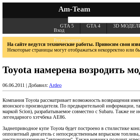
Am-Team
GTA 5
GTA 4
3D МОДЕЛ
Вход
Регистрация
На сайте ведутся технические работы. Приносим свои изв
Некоторые страницы могут отображаться некорректно или б
Toyota намерена возродить мо
06.06.2011 | Добавил:
Ardeo
Компания Toyota рассматривает возможность возвращения имени
японского производителя. По предварительной информации, т
маркой Scion), разрабатываемое совместно с Subaru. Также не
легендарного хэтчбека AE86.
Заднеприводное купе Toyota будет построено в стилистике кон
оппозитный двигатель с непосредственным впрыском топлива, 
шестидиапазонным "автоматом". Также новинка получит агрес