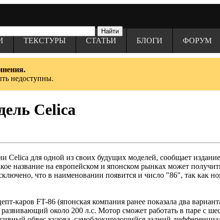
И
ТЕКСТУРЫ
СТАТЬИ
БЛОГИ
ФОРУМ
инения.
ыть недоступны.
дель Celica
 Celica для одной из своих будущих моделей, сообщает издание
акое название на европейском и японском рынках может получи
 исключено, что в наименовании появится и число "86", так как
цепт-каров FT-86 (японская компания ранее показала два вариан
развивающий около 200 л.с. Мотор сможет работать в паре с ше
сивный обвес кузова, самоблокирующийся задний дифференциал