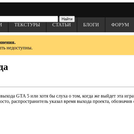
И
ТЕКСТУРЫ
СТАТЬИ
БЛОГИ
ФОРУМ
инения.
ыть недоступны.
да
а выхода GTA 5 или хотя бы слуха о том, когда же выйдет эта и
сто, распространитель указал время выхода проекта, обозначив 