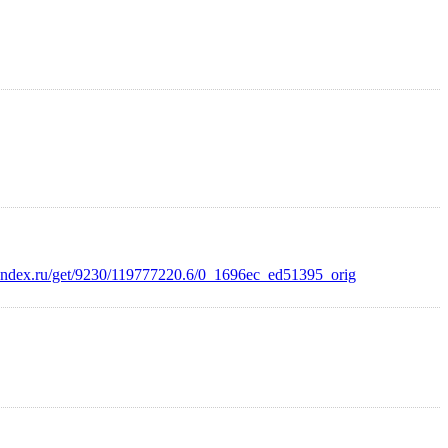
.yandex.ru/get/9230/119777220.6/0_1696ec_ed51395_orig