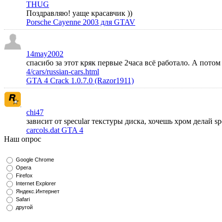
THUG
Поздравляю! уаще красавчик ))
Porsche Cayenne 2003 для GTAV
14may2002
спасибо за этот кряк первые 2часа всё работало. А пото
4/cars/russian-cars.html
GTA 4 Crack 1.0.7.0 (Razor1911)
chi47
зависит от specular текстуры диска, хочешь хром делай s
carcols.dat GTA 4
Наш опрос
Google Chrome
Opera
Firefox
Internet Explorer
Яндекс.Интернет
Safari
другой