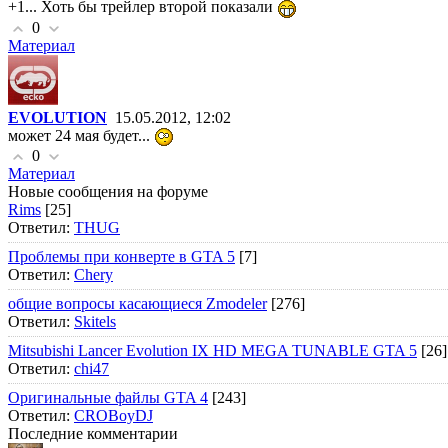
+1... Хоть бы трейлер второй показали
0
Материал
EVOLUTION
15.05.2012, 12:02
может 24 мая будет...
0
Материал
Новые сообщения на форуме
Rims
[25]
Ответил:
THUG
Проблемы при конверте в GTA 5
[7]
Ответил:
Chery
общие вопросы касающиеся Zmodeler
[276]
Ответил:
Skitels
Mitsubishi Lancer Evolution IX HD MEGA TUNABLE GTA 5
[26]
Ответил:
chi47
Оригинальные файлы GTA 4
[243]
Ответил:
CROBoyDJ
Последние комментарии