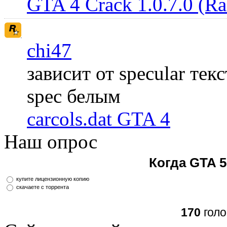
GTA 4 Crack 1.0.7.0 (R
chi47
зависит от specular те
spec белым
carcols.dat GTA 4
Наш опрос
Когда GTA 5
купите лицензионную копию
скачаете с торрента
170
голо