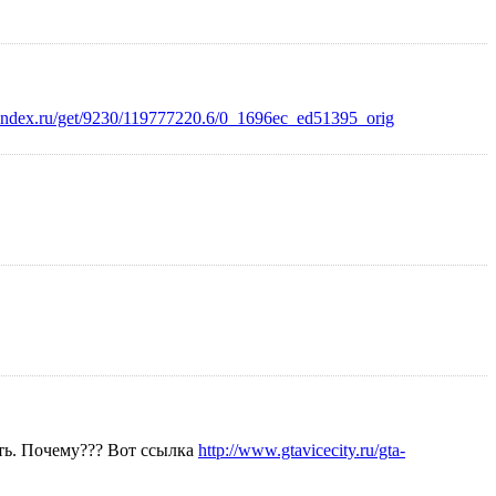
.yandex.ru/get/9230/119777220.6/0_1696ec_ed51395_orig
ать. Почему??? Вот ссылка
http://www.gtavicecity.ru/gta-