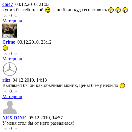
chi47
03.12.2010, 21:03
купил бы себе такой
... но блин куда его ставить
0
Материал
Crime
03.12.2010, 23:12
0
Материал
rikz
04.12.2010, 14:13
Выглядел бы он как обычный моник, цены б ему небыло
0
Материал
NEXTONE
05.12.2010, 14:57
У меня стол бы от него развалился!
0