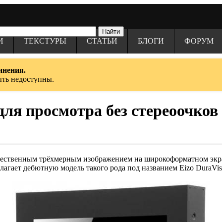
И
ТЕКСТУРЫ
СТАТЬИ
БЛОГИ
ФОРУМ
инения.
ыть недоступны.
ля просмотра без стереоочков
ачественным трёхмерным изображением на широкоформатном экра
длагает дебютную модель такого рода под названием Eizo DuraVi