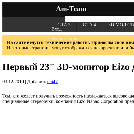
Am-Team
GTA 5
GTA 4
3D МОДЕЛ
Вход
Регистрация
На сайте ведутся технические работы. Приносим свои изв
Некоторые страницы могут отображаться некорректно или б
Первый 23" 3D-монитор Eizo д
03.12.2010 | Добавил:
chi47
Тем, кто желает получить возможность наслаждаться высокок
специальные стереоочки, компания Eizo Nanao Corporation пре