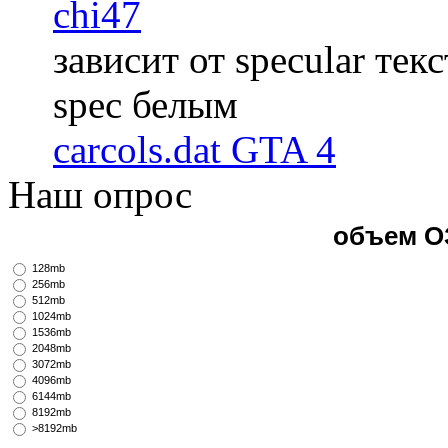
chi47
зависит от specular те
spec белым
carcols.dat GTA 4
Наш опрос
объем О
128mb
256mb
512mb
1024mb
1536mb
2048mb
3072mb
4096mb
6144mb
8192mb
>8192mb