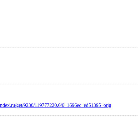
.yandex.ru/get/9230/119777220.6/0_1696ec_ed51395_orig