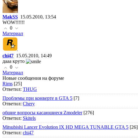
MakSS
15.05.2010, 13:54
WOW!!!!!!
0
Материал
chi47
15.05.2010, 14:49
дааа круто
0
Материал
Новые сообщения на форуме
Rims
[25]
Ответил:
THUG
Проблемы при конверте в GTA 5
[7]
Ответил:
Chery
общие вопросы касающиеся Zmodeler
[276]
Ответил:
Skitels
Mitsubishi Lancer Evolution IX HD MEGA TUNABLE GTA 5
[26]
Ответил:
chi47