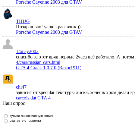
Porsche Cayenne 2003 для GTAV
THUG
Поздравляю! уаще красавчик ))
Porsche Cayenne 2003 для GTAV
14may2002
спасибо за этот кряк первые 2часа всё работало. А пото
4/cars/russian-cars.html
GTA 4 Crack 1.0.7.0 (Razor1911)
chi47
зависит от specular текстуры диска, хочешь хром делай s
carcols.dat GTA 4
Наш опрос
купите лицензионную копию
скачаете с торрента