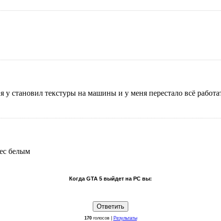
м я у становил текстуры на машины и у меня перестало всё работ
pec белым
Когда GTA 5 выйдет на PC вы:
170
голосов |
Результаты