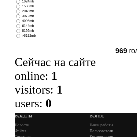
1024mb
1536mb
2048mb
3072mb
4096mb
6144mb
8192mb
>8192mb
969
го
Сейчас на сайте
online:
1
visitors:
1
users:
0
РАЗДЕЛЫ
РАЗНОЕ
Новости
Наши работы
Файлы
Пользователи
Текстуры
Комментарии