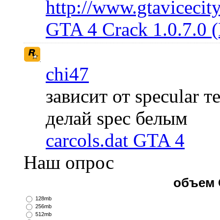
http://www.gtavicecity
GTA 4 Crack 1.0.7.0 
chi47
зависит от specular 
делай spec белым
carcols.dat GTA 4
Наш опрос
объем 
128mb
256mb
512mb