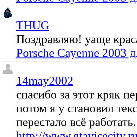
THUG
Поздравляю! уаще крас
Porsche Cayenne 2003 
14may2002
спасибо за этот кряк пе
потом я у становил те
перестало всё работать
http://www.gtavicecity.ru