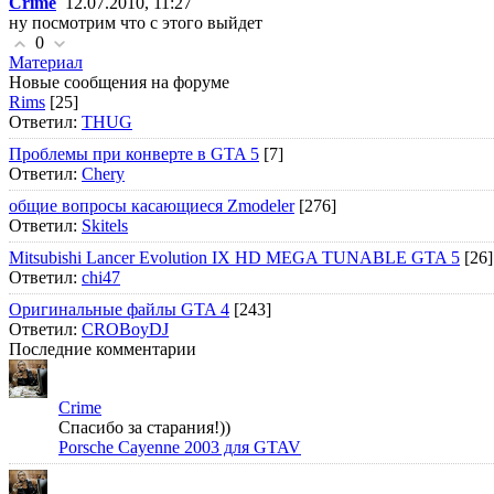
Crime
12.07.2010, 11:27
ну посмотрим что с этого выйдет
0
Материал
Новые сообщения на форуме
Rims
[25]
Ответил:
THUG
Проблемы при конверте в GTA 5
[7]
Ответил:
Chery
общие вопросы касающиеся Zmodeler
[276]
Ответил:
Skitels
Mitsubishi Lancer Evolution IX HD MEGA TUNABLE GTA 5
[26]
Ответил:
chi47
Оригинальные файлы GTA 4
[243]
Ответил:
CROBoyDJ
Последние комментарии
Crime
Спасибо за старания!))
Porsche Cayenne 2003 для GTAV