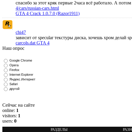
спасибо за этот кряк первые 2часа всё работало. А пото
4/cars/russian-cars.html
GTA 4 Crack 1.0.7.0 (Razor1911)
chi47
зависит от specular текстуры диска, хочешь хром делай s
carcols.dat GTA 4
Наш опрос
Google Chrome
Opera
Firefox
Internet Explorer
Яндекс.Интернет
Safari
другой
Сейчас на сайте
online:
1
visitors:
1
users:
0
РАЗДЕЛЫ
РАЗ