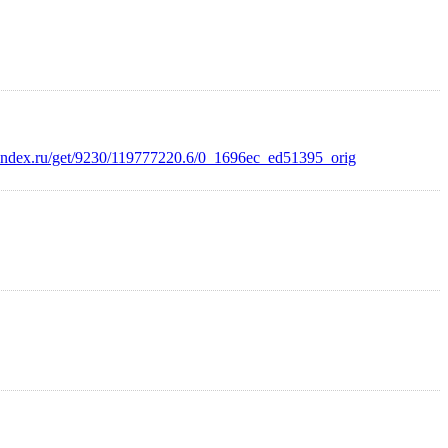
.yandex.ru/get/9230/119777220.6/0_1696ec_ed51395_orig