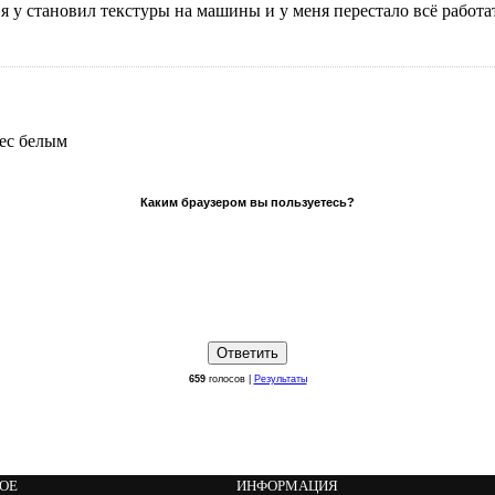
м я у становил текстуры на машины и у меня перестало всё работ
pec белым
Каким браузером вы пользуетесь?
659
голосов |
Результаты
НОЕ
ИНФОРМАЦИЯ