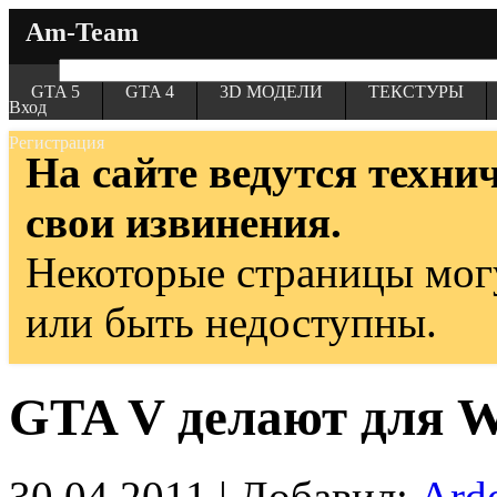
Am-Team
GTA 5
GTA 4
3D МОДЕЛИ
ТЕКСТУРЫ
Вход
Регистрация
На сайте ведутся техни
свои извинения.
Некоторые страницы мог
или быть недоступны.
GTA V делают для W
30.04.2011 | Добавил:
Ard