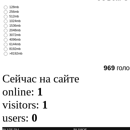
128mb
256mb
512mb
1024mb
1536mb
2048mb
3072mb
4096mb
6144mb
8192mb
>8192mb
969
голо
Сейчас на сайте
online:
1
visitors:
1
users:
0
РАЗДЕЛЫ
РАЗНОЕ