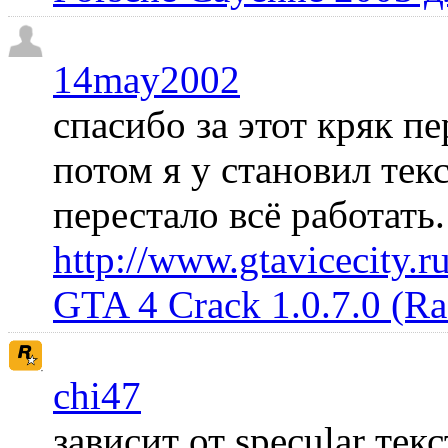
14may2002
спасибо за этот кряк пе
потом я у становил те
перестало всё работать
http://www.gtavicecity.ru
GTA 4 Crack 1.0.7.0 (R
chi47
зависит от specular те