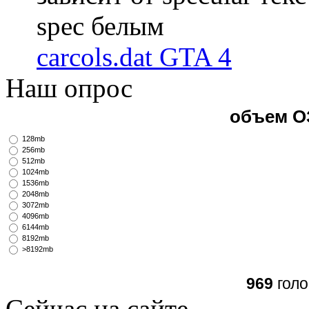
spec белым
carcols.dat GTA 4
Наш опрос
объем О
128mb
256mb
512mb
1024mb
1536mb
2048mb
3072mb
4096mb
6144mb
8192mb
>8192mb
969
голо
Сейчас на сайте