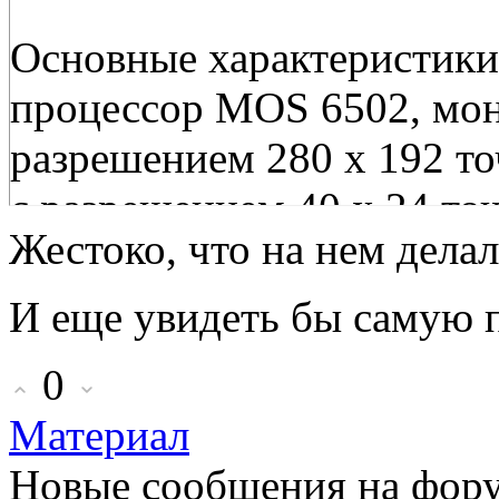
Основные характеристики
процессор MOS 6502, мо
разрешением 280 х 192 т
с разрешением 40 х 24 то
Жестоко, что на нем дела
поддержка кассетного инт
И еще увидеть бы самую пе
0
Материал
Новые сообщения на фор