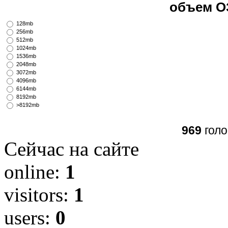
объем О
128mb
256mb
512mb
1024mb
1536mb
2048mb
3072mb
4096mb
6144mb
8192mb
>8192mb
969
голо
Сейчас на сайте
online:
1
visitors:
1
users:
0