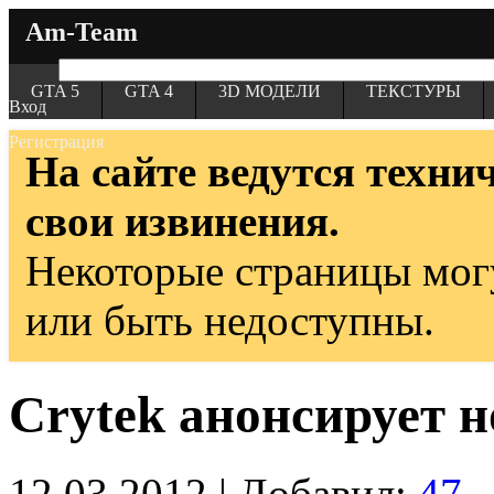
Am-Team
GTA 5
GTA 4
3D МОДЕЛИ
ТЕКСТУРЫ
Вход
Регистрация
На сайте ведутся техни
свои извинения.
Некоторые страницы мог
или быть недоступны.
Crytek анонсирует н
12.03.2012 | Добавил:
47