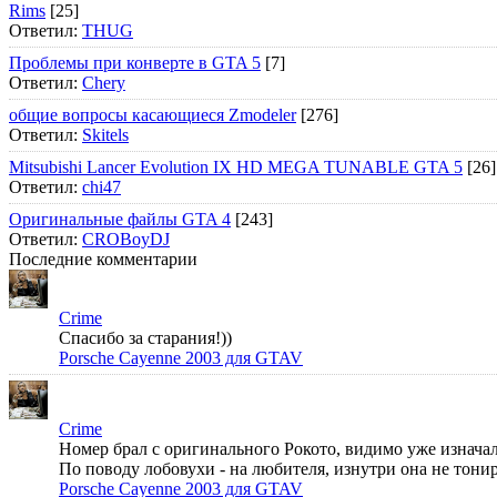
Rims
[25]
Ответил:
THUG
Проблемы при конверте в GTA 5
[7]
Ответил:
Chery
общие вопросы касающиеся Zmodeler
[276]
Ответил:
Skitels
Mitsubishi Lancer Evolution IX HD MEGA TUNABLE GTA 5
[26]
Ответил:
chi47
Оригинальные файлы GTA 4
[243]
Ответил:
CROBoyDJ
Последние комментарии
Crime
Спасибо за старания!))
Porsche Cayenne 2003 для GTAV
Crime
Номер брал с оригинального Рокото, видимо уже изначал
По поводу лобовухи - на любителя, изнутри она не тонир
Porsche Cayenne 2003 для GTAV