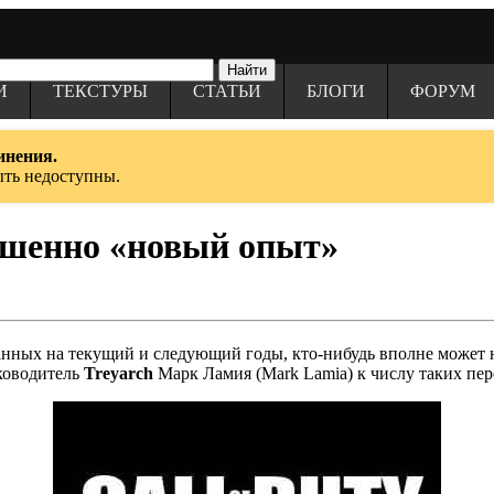
И
ТЕКСТУРЫ
СТАТЬИ
БЛОГИ
ФОРУМ
инения.
ыть недоступны.
вершенно «новый опыт»
анных на текущий и следующий годы, кто-нибудь вполне может н
уководитель
Treyarch
Марк Ламия (Mark Lamia) к числу таких пе