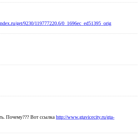
.yandex.ru/get/9230/119777220.6/0_1696ec_ed51395_orig
ать. Почему??? Вот ссылка
http://www.gtavicecity.ru/gta-