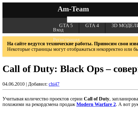
Am-Team
GTA 5
GTA 4
3D МОДЕЛ
Вход
Регистрация
На сайте ведутся технические работы. Приносим свои изв
Некоторые страницы могут отображаться некорректно или б
Call of Duty: Black Ops – со
04.06.2010 | Добавил:
chi47
Учитывая количество проектов серии
Call of Duty
, запланиров
похожими на рекордсмена продаж
Modern Warfare 2
. А вот р