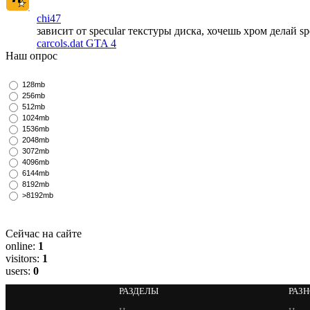
chi47
зависит от specular текстуры диска, хочешь хром делай s
carcols.dat GTA 4
Наш опрос
128mb
256mb
512mb
1024mb
1536mb
2048mb
3072mb
4096mb
6144mb
8192mb
>8192mb
Сейчас на сайте
online:
1
visitors:
1
users:
0
РАЗДЕЛЫ
РАЗ