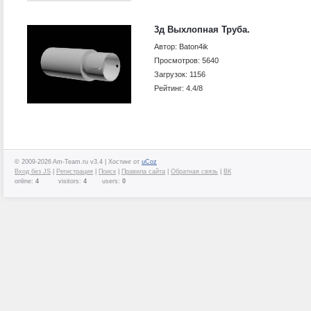
3д Выхлопная Труба.
Автор: Baton4ik
Просмотров: 5640
Загрузок: 1156
Рейтинг: 4.4/8
© 2009-2026 Am-Team.ru v3.4 |
Хостинг от
uCoz
Вход без JS
|
Регистрация
|
Поиск
|
Правила сайта
|
Обратная связь
|
ВК
online:
4
visitors:
4
users:
0