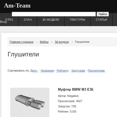
Am-Team
GTA 5
GTA 4
3D МОДЕЛИ
ТЕКСТУРЫ
СТАТЬИ
Вход
Регистрация
Главная страница
Файлы
3d модели
Глушители
Глушители
Сортировать по:
Дате
·
Названию
·
Рейтингу
·
Загрузкам
·
Просмотрам
Муфтер BMW M3 E36
Автор: Negative
Просмотров: 4927
Загрузок: 739
Рейтинг: 5.0/5