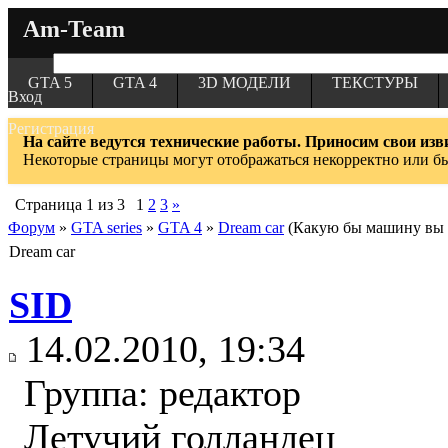
Am-Team
GTA 5
GTA 4
3D МОДЕЛИ
ТЕКСТУРЫ
Вход
Регистрация
На сайте ведутся технические работы. Приносим свои изв
Некоторые страницы могут отображаться некорректно или б
Страница
1
из
3
1
2
3
»
Форум
»
GTA series
»
GTA 4
»
Dream car
(Какую бы машину вы 
Dream car
SID
14.02.2010, 19:34
Группа: редактор
Летучий голландец