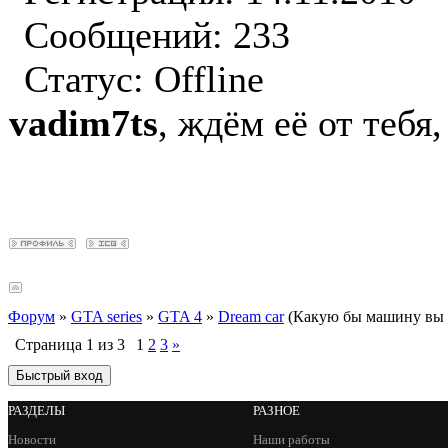
Сообщений: 233
Статус:
Offline
vadim7ts
, ждём её от тебя
Форум
»
GTA series
»
GTA 4
»
Dream car
(Какую бы машину вы 
Страница
1
из
3
1
2
3
»
РАЗДЕЛЫ
РАЗНОЕ
Новости
Наши работы