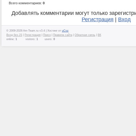
Всего комментариев:
0
Добавлять комментарии могут только зарегистр
Регистрация
|
Вход
© 2009-2026 Am-Team.ru v3.4 |
Хостинг от
uCoz
Вход без JS
|
Регистрация
|
Поиск
|
Правила сайта
|
Обратная связь
|
ВК
online:
1
visitors:
1
users:
0