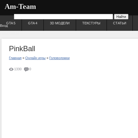
Am-Team
GTA 5
GTA 4
3D МОДЕЛИ
ТЕКСТУРЫ
СТАТЬИ
Вход
Регистрация
PinkBall
Главная
»
Онлайн игры
»
Головоломки
1330
0