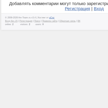
Добавлять комментарии могут только зарегистр
Регистрация
|
Вход
© 2009-2026 Am-Team.ru v3.4 |
Хостинг от
uCoz
Вход без JS
|
Регистрация
|
Поиск
|
Правила сайта
|
Обратная связь
|
ВК
online:
2
visitors:
2
users:
0