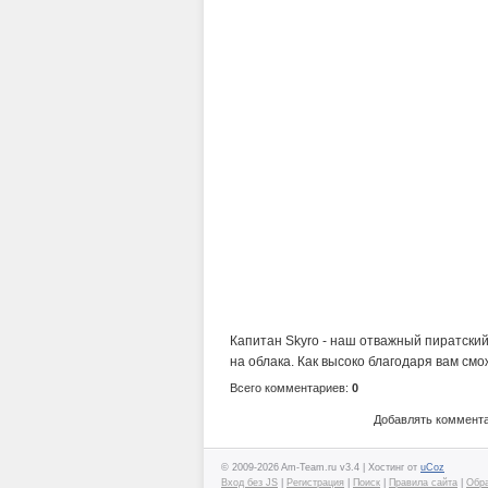
Капитан Skyro - наш отважный пиратский
на облака. Как высоко благодаря вам см
Всего комментариев:
0
Добавлять коммента
© 2009-2026 Am-Team.ru v3.4 |
Хостинг от
uCoz
Вход без JS
|
Регистрация
|
Поиск
|
Правила сайта
|
Обра