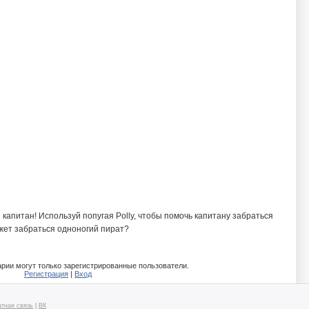
 капитан! Используй попугая Polly, чтобы помочь капитану забраться
ожет забраться одноногий пират?
рии могут только зарегистрированные пользователи.
Регистрация
|
Вход
тная связь
|
ВК