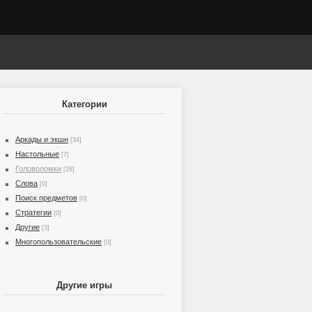
Категории
Аркады и экшн
[34]
Настольные
[7]
Головоломки
[28]
Слова
[0]
Поиск предметов
[0]
Стратегии
[0]
Другие
[3]
Многопользовательские
[0]
Другие игры