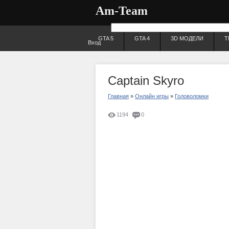
Am-Team
GTA 5
GTA 4
3D МОДЕЛИ
Т
Вход
Регистрация
Captain Skyro
Главная
»
Онлайн игры
»
Головоломки
1194
0