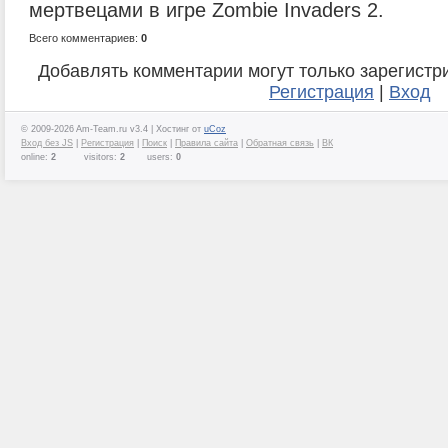
мертвецами в игре Zombie Invaders 2.
Всего комментариев:
0
Добавлять комментарии могут только зарегистр
Регистрация
|
Вход
© 2009-2026 Am-Team.ru v3.4 |
Хостинг от
uCoz
Вход без JS
|
Регистрация
|
Поиск
|
Правила сайта
|
Обратная связь
|
ВК
online:
2
visitors:
2
users:
0