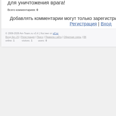
для уничтожения врага!
Всего комментариев:
0
Добавлять комментарии могут только зарегистр
Регистрация
|
Вход
© 2009-2026 Am-Team.ru v3.4 |
Хостинг от
uCoz
Вход без JS
|
Регистрация
|
Поиск
|
Правила сайта
|
Обратная связь
|
ВК
online:
1
visitors:
1
users:
0