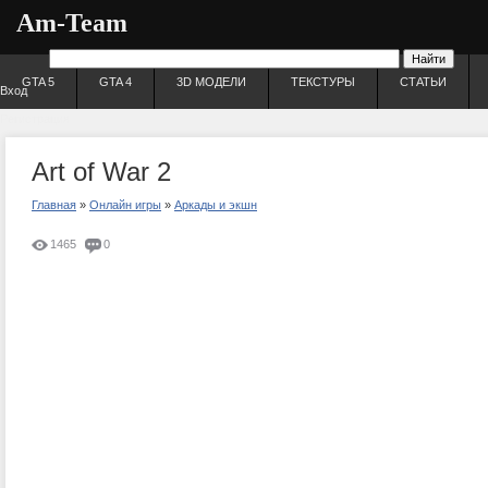
Am-Team
GTA 5
GTA 4
3D МОДЕЛИ
ТЕКСТУРЫ
СТАТЬИ
Вход
Регистрация
Art of War 2
Главная
»
Онлайн игры
»
Аркады и экшн
1465
0