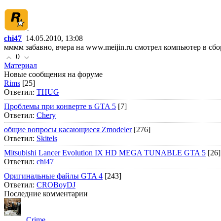
chi47
14.05.2010, 13:08
мммм забавно, вчера на www.meijin.ru смотрел компьютер в сборе
0
Материал
Новые сообщения на форуме
Rims
[25]
Ответил:
THUG
Проблемы при конверте в GTA 5
[7]
Ответил:
Chery
общие вопросы касающиеся Zmodeler
[276]
Ответил:
Skitels
Mitsubishi Lancer Evolution IX HD MEGA TUNABLE GTA 5
[26]
Ответил:
chi47
Оригинальные файлы GTA 4
[243]
Ответил:
CROBoyDJ
Последние комментарии
Crime