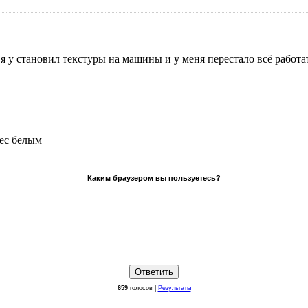
м я у становил текстуры на машины и у меня перестало всё работ
pec белым
Каким браузером вы пользуетесь?
659
голосов |
Результаты