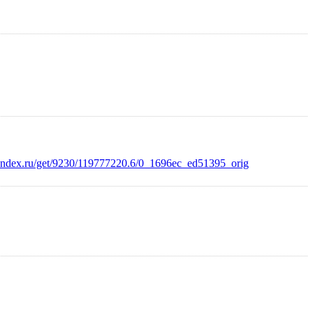
.yandex.ru/get/9230/119777220.6/0_1696ec_ed51395_orig