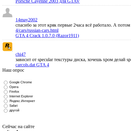
Porsche Cayenne 2003 для GTAV
14may2002
спасибо за этот кряк первые 2часа всё работало. А пото
4/cars/russian-cars.html
GTA 4 Crack 1.0.7.0 (Razor1911)
chi47
зависит от specular текстуры диска, хочешь хром делай s
carcols.dat GTA 4
Наш опрос
Google Chrome
Opera
Firefox
Internet Explorer
Яндекс.Интернет
Safari
другой
Сейчас на сайте