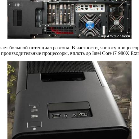
 большой потенциал разгона. В частности, частоту процессора I
роизводительные процессоры, вплоть до Intel Core i7-980X Extre