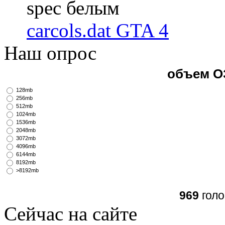
spec белым
carcols.dat GTA 4
Наш опрос
объем О
128mb
256mb
512mb
1024mb
1536mb
2048mb
3072mb
4096mb
6144mb
8192mb
>8192mb
969
голо
Сейчас на сайте