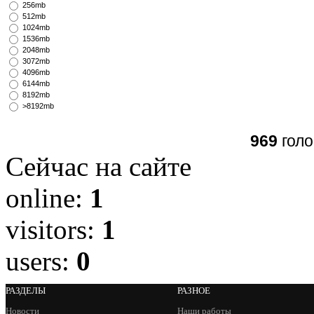
256mb
512mb
1024mb
1536mb
2048mb
3072mb
4096mb
6144mb
8192mb
>8192mb
969
голо
Сейчас на сайте
online:
1
visitors:
1
users:
0
РАЗДЕЛЫ
РАЗНОЕ
Новости
Наши работы