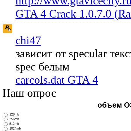
http://www.gtavicecity.ru
GTA 4 Crack 1.0.7.0 (R
chi47
зависит от specular те
spec белым
carcols.dat GTA 4
Наш опрос
объем О
128mb
256mb
512mb
1024mb