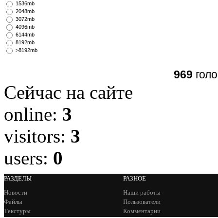
1536mb
2048mb
3072mb
4096mb
6144mb
8192mb
>8192mb
969
голо
Сейчас на сайте
online:
3
visitors:
3
users:
0
РАЗДЕЛЫ
РАЗНОЕ
Новости
Наши работы
Файлы
Пользователи
Текстуры
Комментарии