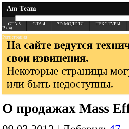
Am-Team
GTA 5
GTA 4
3D МОДЕЛИ
ТЕКСТУРЫ
Вход
Регистрация
На сайте ведутся техни
свои извинения.
Некоторые страницы мог
или быть недоступны.
О продажах Mass Eff
09.03.2012 | Добавил:
47