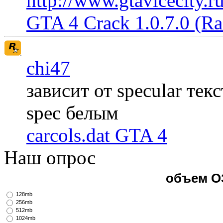
http://www.gtavicecity.ru
GTA 4 Crack 1.0.7.0 (R
chi47
зависит от specular те
spec белым
carcols.dat GTA 4
Наш опрос
объем О
128mb
256mb
512mb
1024mb