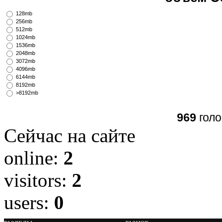
128mb
256mb
512mb
1024mb
1536mb
2048mb
3072mb
4096mb
6144mb
8192mb
>8192mb
969
голо
Сейчас на сайте
online:
2
visitors:
2
users:
0