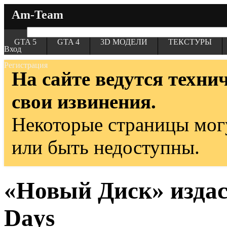
Am-Team
GTA 5
GTA 4
3D МОДЕЛИ
ТЕКСТУРЫ
Вход
Регистрация
На сайте ведутся техни
свои извинения.
Некоторые страницы мог
или быть недоступны.
«Новый Диск» издас
Days