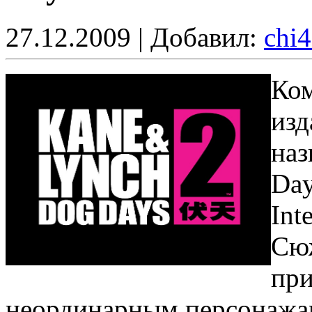
27.12.2009 | Добавил:
chi
Ком
изд
наз
Day
Inte
Сюж
при
неординарным персонажа