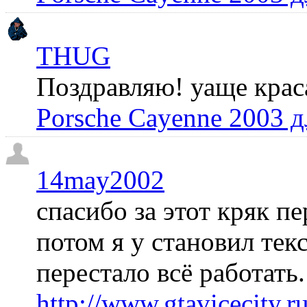
THUG
Поздравляю! уаще крас
Porsche Cayenne 2003 
14may2002
спасибо за этот кряк пе
потом я у становил те
перестало всё работать
http://www.gtavicecity.ru