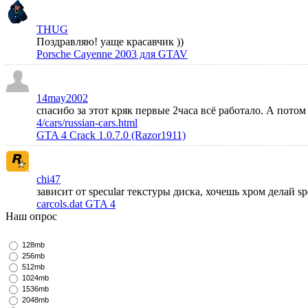
THUG
Поздравляю! уаще красавчик ))
Porsche Cayenne 2003 для GTAV
14may2002
спасибо за этот кряк первые 2часа всё работало. А пото
4/cars/russian-cars.html
GTA 4 Crack 1.0.7.0 (Razor1911)
chi47
зависит от specular текстуры диска, хочешь хром делай s
carcols.dat GTA 4
Наш опрос
128mb
256mb
512mb
1024mb
1536mb
2048mb