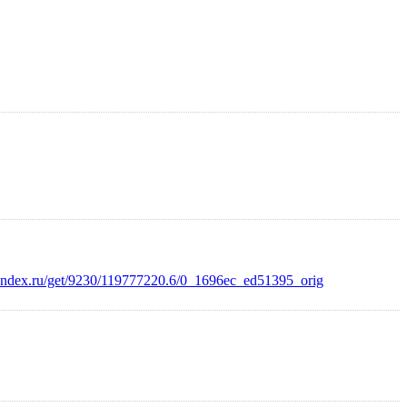
.yandex.ru/get/9230/119777220.6/0_1696ec_ed51395_orig