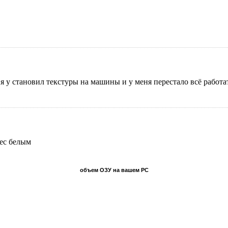
м я у становил текстуры на машины и у меня перестало всё работ
pec белым
объем ОЗУ на вашем PC