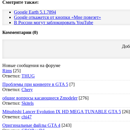
Смотрите также:
Google Earth 5.1.7894
Google откажется от кнопки «Мне повезет»
В России могут заблокировать YouTube
Комментарии (0)
Доб
Новые сообщения на форуме
Rims
[25]
Ответил:
THUG
Проблемы при конверте в GTA 5
[7]
Ответил:
Chery
общие вопросы касающиеся Zmodeler
[276]
Ответил:
Skitels
Mitsubishi Lancer Evolution IX HD MEGA TUNABLE GTA 5
[26]
Ответил:
chi47
Оригинальные файлы GTA 4
[243]