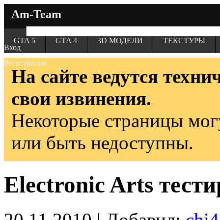
Am-Team
GTA 5
GTA 4
3D МОДЕЛИ
ТЕКСТУРЫ
Вход
Регистрация
На сайте ведутся техни
свои извинения.
Некоторые страницы мог
или быть недоступны.
Electronic Arts тест
20.11.2010 | Добавил:
chi