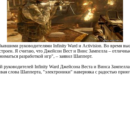
у бывшими руководителями Infinity Ward и Activision. Во время
асстроен. Я считаю, что Джейсон Вест и Винс Зампелла – отличны
ниматься разработкой игр", – заявил Шапперт.
ей руководителей Infinity Ward Джейсона Веста и Винса Зампелл
тывая слова Шапперта, "электроники" наверняка с радостью прию