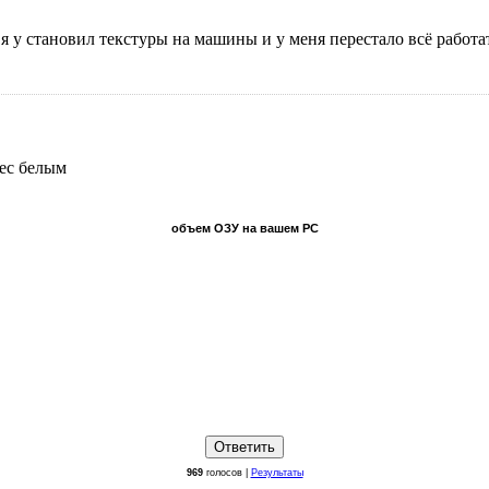
м я у становил текстуры на машины и у меня перестало всё работ
pec белым
объем ОЗУ на вашем PC
969
голосов |
Результаты