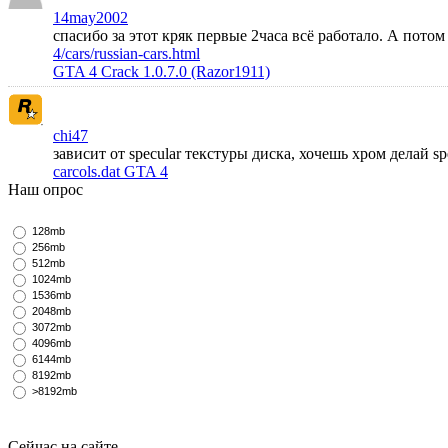
14may2002
спасибо за этот кряк первые 2часа всё работало. А пото
4/cars/russian-cars.html
GTA 4 Crack 1.0.7.0 (Razor1911)
chi47
зависит от specular текстуры диска, хочешь хром делай s
carcols.dat GTA 4
Наш опрос
128mb
256mb
512mb
1024mb
1536mb
2048mb
3072mb
4096mb
6144mb
8192mb
>8192mb
Сейчас на сайте