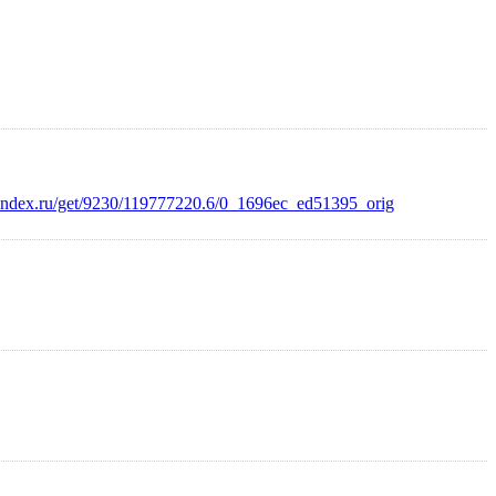
.yandex.ru/get/9230/119777220.6/0_1696ec_ed51395_orig