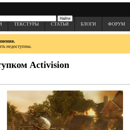
И
ТЕКСТУРЫ
СТАТЬИ
БЛОГИ
ФОРУМ
инения.
ыть недоступны.
тупком Activision