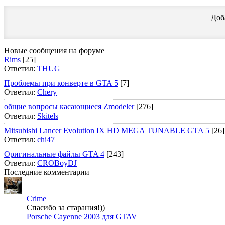
Доб
Новые сообщения на форуме
Rims
[25]
Ответил:
THUG
Проблемы при конверте в GTA 5
[7]
Ответил:
Chery
общие вопросы касающиеся Zmodeler
[276]
Ответил:
Skitels
Mitsubishi Lancer Evolution IX HD MEGA TUNABLE GTA 5
[26]
Ответил:
chi47
Оригинальные файлы GTA 4
[243]
Ответил:
CROBoyDJ
Последние комментарии
Crime
Спасибо за старания!))
Porsche Cayenne 2003 для GTAV