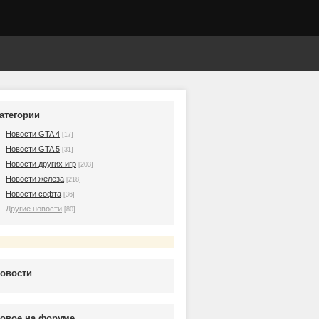
атегории
Новости GTA 4
[17]
Новости GTA 5
[31]
Новости других игр
[203]
Новости железа
[218]
Новости софта
[36]
Другие новости
[80]
овости
овое на форуме