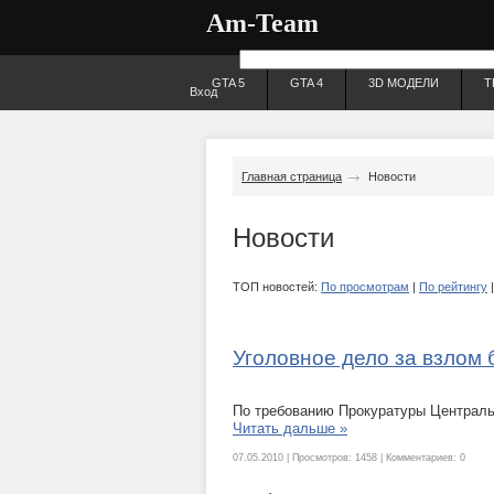
Am-Team
GTA 5
GTA 4
3D МОДЕЛИ
Т
Вход
Регистрация
Главная страница
Новости
Новости
ТОП новостей:
По просмотрам
|
По рейтингу
Уголовное дело за взлом
По требованию Прокуратуры Централь
Читать дальше »
07.05.2010 | Просмотров: 1458 | Комментариев: 0