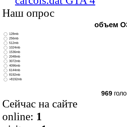
carcols.dat GTA 4
Наш опрос
объем О
128mb
256mb
512mb
1024mb
1536mb
2048mb
3072mb
4096mb
6144mb
8192mb
>8192mb
969
голо
Сейчас на сайте
online:
1