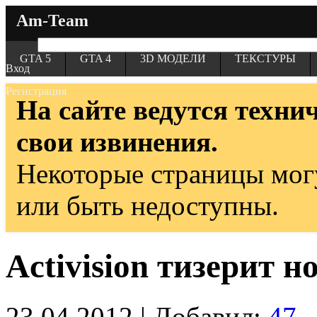
Am-Team
GTA 5
GTA 4
3D МОДЕЛИ
ТЕКСТУРЫ
Вход
Регистрация
На сайте ведутся техни
свои извинения.
Некоторые страницы мог
или быть недоступны.
Activision тизерит н
23.04.2012 | Добавил:
47