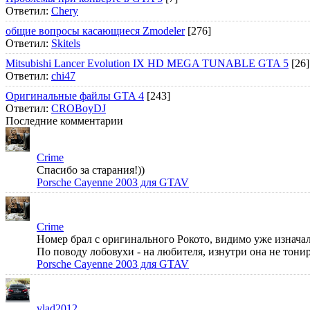
Ответил:
Chery
общие вопросы касающиеся Zmodeler
[276]
Ответил:
Skitels
Mitsubishi Lancer Evolution IX HD MEGA TUNABLE GTA 5
[26]
Ответил:
chi47
Оригинальные файлы GTA 4
[243]
Ответил:
CROBoyDJ
Последние комментарии
Crime
Спасибо за старания!))
Porsche Cayenne 2003 для GTAV
Crime
Номер брал с оригинального Рокото, видимо уже изначал
По поводу лобовухи - на любителя, изнутри она не тонир
Porsche Cayenne 2003 для GTAV
vlad2012