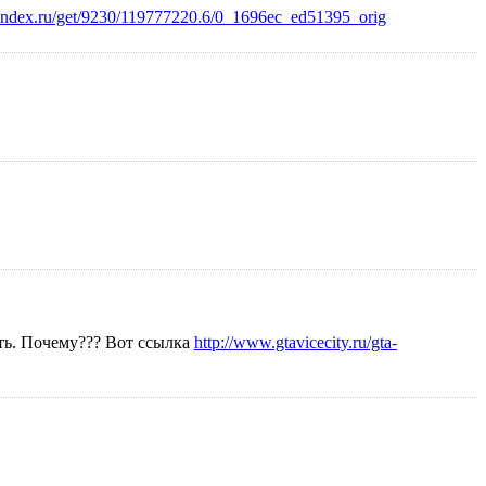
.yandex.ru/get/9230/119777220.6/0_1696ec_ed51395_orig
ать. Почему??? Вот ссылка
http://www.gtavicecity.ru/gta-