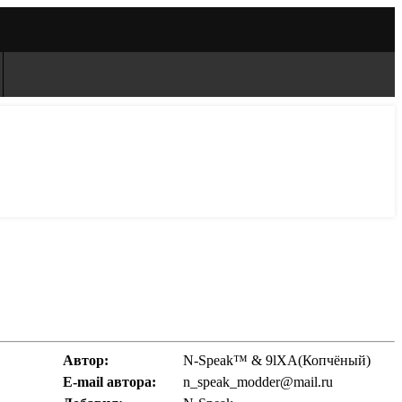
Автор:
N-Speak™ & 9lXA(Копчёный)
E-mail автора:
n_speak_modder@mail.ru