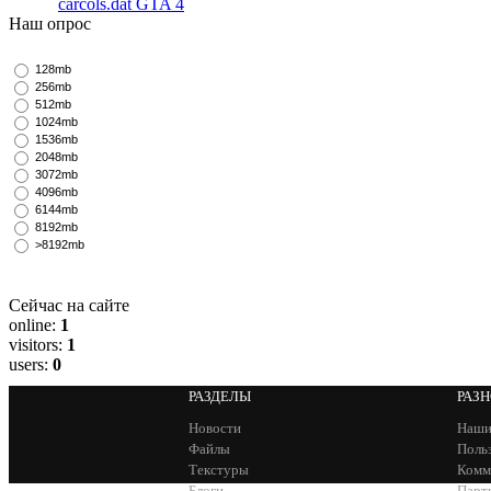
carcols.dat GTA 4
Наш опрос
128mb
256mb
512mb
1024mb
1536mb
2048mb
3072mb
4096mb
6144mb
8192mb
>8192mb
Сейчас на сайте
online:
1
visitors:
1
users:
0
РАЗДЕЛЫ
РАЗ
Новости
Наши
Файлы
Поль
Текстуры
Комм
Блоги
Парт