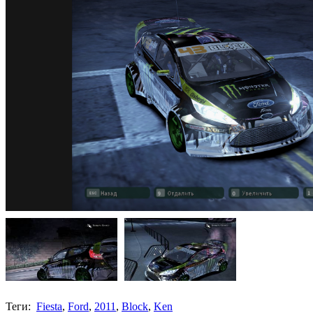
Теги:
Fiesta
,
Ford
,
2011
,
Block
,
Ken