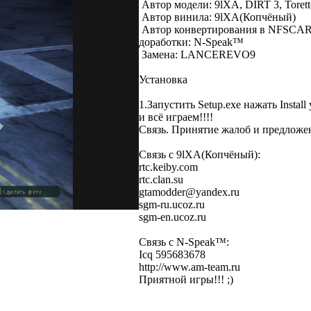
Автор модели: 9lXA, DIRT 3, Torett
Автор винила: 9lXA(Копчёный)
Автор конвертирования в NFSCA
доработки: N-Speak™
Замена: LANCEREVO9
Установка
1.Запустить Setup.exe нажать Install
и всё играем!!!!
Связь. Принятие жалоб и предложе
Связь с 9lXA(Копчёный):
rtc.keiby.com
rtc.clan.su
gtamodder@yandex.ru
sgm-ru.ucoz.ru
sgm-en.ucoz.ru
Связь с N-Speak™:
Icq 595683678
http://www.am-team.ru
Приятной игры!!! ;)