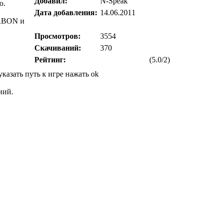
Добавил:
N-Speak
o.
Дата добавления:
14.06.2011
RBON и
Просмотров:
3554
Скачиваний:
370
Рейтинг:
(5.0/2)
 указать путь к игре нажать ok
ний.