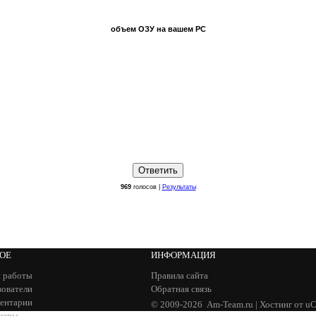
объем ОЗУ на вашем PC
969
голосов |
Результаты
НОЕ
ИНФОРМАЦИЯ
 работы
Правила сайта
зователи
Обратная связь
ентарии
© 2009-2026
Am-Team.ru
|
Хостинг от
uC
неры