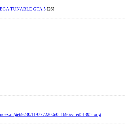
HD MEGA TUNABLE GTA 5
[26]
.yandex.ru/get/9230/119777220.6/0_1696ec_ed51395_orig