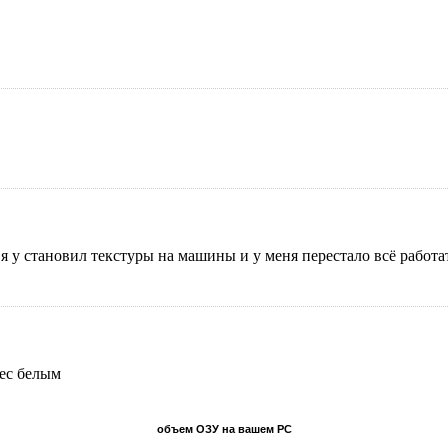
м я у становил текстуры на машины и у меня перестало всё работ
pec белым
объем ОЗУ на вашем PC