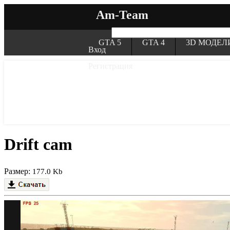
Am-Team
GTA 5
GTA 4
3D МОДЕЛ
Вход
Регистрация
Drift cam
Размер:
177.0 Kb