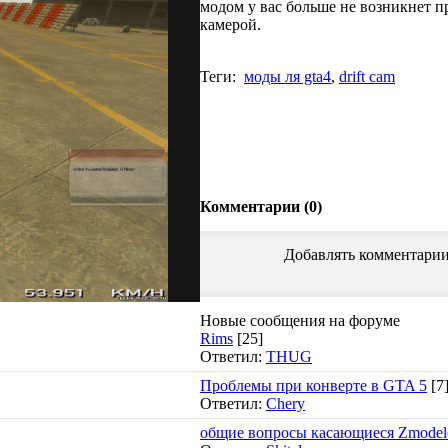
модом у вас больше не возникнет п
камерой.
Теги:
моды ля gta4
,
drift cam
Комментарии (0)
Добавлять комментарии
Новые сообщения на форуме
Rims
[25]
Ответил:
THUG
Проблемы при конверте в GTA 5
[7
Ответил:
Chery
общие вопросы касающиеся Zmodel