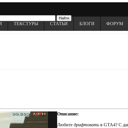
И
ТЕКСТУРЫ
СТАТЬИ
БЛОГИ
ФОРУМ
Описание:
Любите
дрифтовать
в GTA4? С д