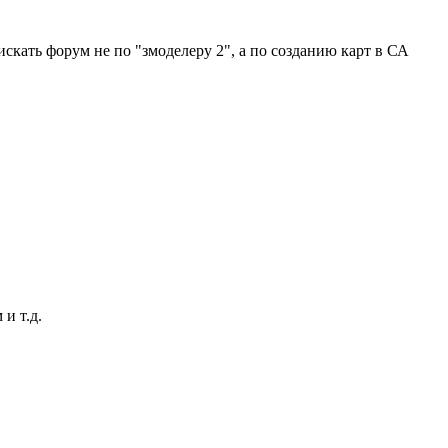
скать форум не по "змоделеру 2", а по созданию карт в СА
и т.д.