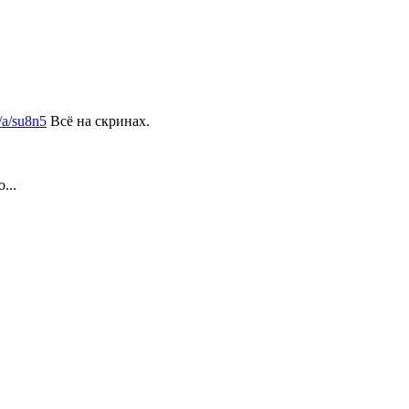
/a/su8n5
Всё на скринах.
...