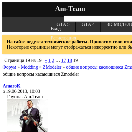
Am-Team
GTA 5
GTA 4
3D МОДЕЛ
Вход
Регистрация
На сайте ведутся технические работы. Приносим свои изв
Некоторые страницы могут отображаться некорректно или б
Страница
19
из
19
«
1
2
…
17
18
19
Форум
»
Modding
»
ZModeler
»
общие вопросы касающиеся Zmo
общие вопросы касающиеся Zmodeler
AmaroK
19.06.2013, 10:03
Группа: Am-Team