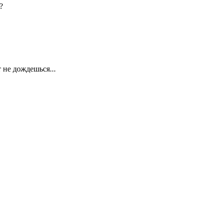
?
 не дождешься...