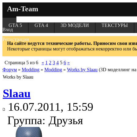
Am-Team
GTA 5
GTA 4
3D МОДЕЛИ
ТЕКСТУРЫ
Вход
Регистрация
На сайте ведутся технические работы. Приносим свои изв
Некоторые страницы могут отображаться некорректно или б
Страница
5
из
6
«
1
2
3
4
5
6
»
Форум
»
Modding
»
Modding
»
Works by Slaau
(3D моделлинг на 
Works by Slaau
Slaau
16.07.2011, 15:59
Группа: Друзья