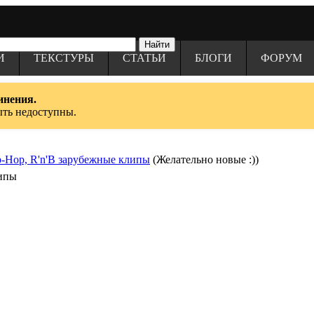
И
ТЕКСТУРЫ
СТАТЬИ
БЛОГИ
ФОРУМ
инения.
ыть недоступны.
-Hop, R'n'B зарубежные клипы
(Желательно новые :))
липы