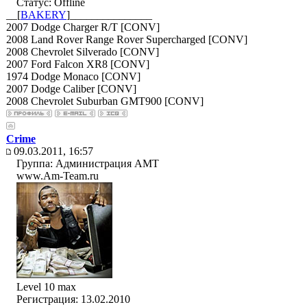
Статус:
Offline
__[
BAKERY
]_______________
2007 Dodge Charger R/T [CONV]
2008 Land Rover Range Rover Supercharged [CONV]
2008 Chevrolet Silverado [CONV]
2007 Ford Falcon XR8 [CONV]
1974 Dodge Monaco [CONV]
2007 Dodge Caliber [CONV]
2008 Chevrolet Suburban GMT900 [CONV]
Crime
09.03.2011, 16:57
Группа: Администрация AMT
www.Am-Team.ru
Level 10 max
Регистрация: 13.02.2010