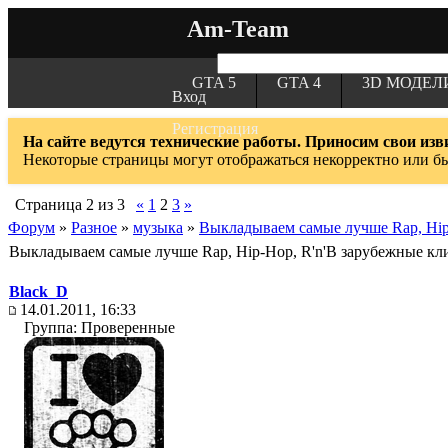
Am-Team
GTA 5
GTA 4
3D МОДЕЛ
Вход
Регистрация
На сайте ведутся технические работы. Приносим свои изв
Некоторые страницы могут отображаться некорректно или б
Страница
2
из
3
«
1
2
3
»
Форум
»
Разное
»
музыка
»
Выкладываем самые лучше Rap, Hip
Выкладываем самые лучше Rap, Hip-Hop, R'n'B зарубежные к
Black_D
14.01.2011, 16:33
Группа: Проверенные