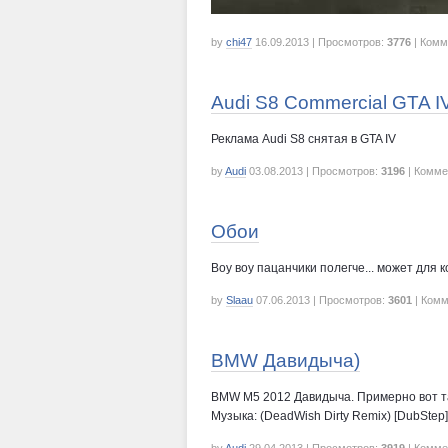
by
chi47
16.09.2013
| Просмотров:
3776
| Комм
Audi S8 Commercial GTA I
Реклама Audi S8 снятая в GTA IV
by
Audi
03.08.2013
| Просмотров:
3196
| Комме
Обои
Воу воу пацанчики полегче... может для к
by
Slaau
07.06.2013
| Просмотров:
3601
| Комм
BMW Давидыча)
BMW M5 2012 Давидыча. Примерно вот т
Музыка: (DeadWish Dirty Remix) [DubStep] 