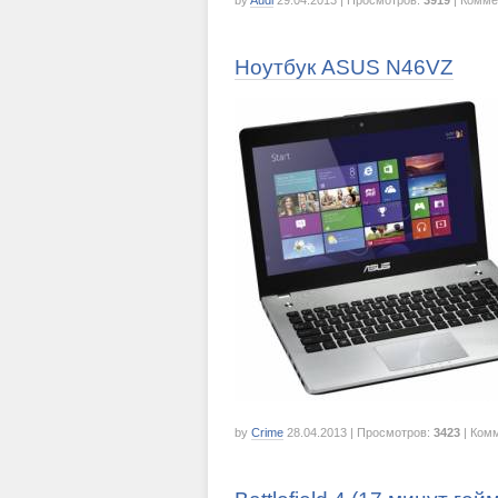
by
Audi
29.04.2013
| Просмотров:
3919
| Комме
Ноутбук ASUS N46VZ
by
Crime
28.04.2013
| Просмотров:
3423
| Ком