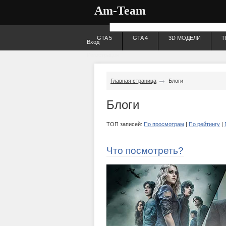
Am-Team
GTA 5
GTA 4
3D МОДЕЛИ
Т
Вход
Регистрация
Главная страница
Блоги
Блоги
ТОП записей:
По просмотрам
|
По рейтингу
|
Что посмотреть?