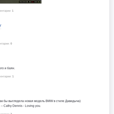
ентарии:
1
V
нтарии:
0
ого и баян.
ентарии:
1
ак бы выглядела новая модель BMW в стиле Давидыча)
-- Cathy Dennis - Loving you.