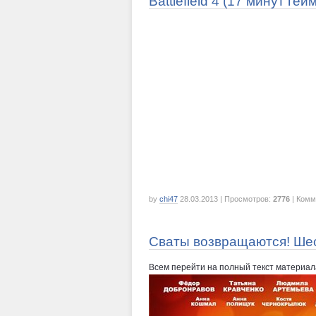
Battlefield 4 (17 минут гей
by
chi47
28.03.2013
| Просмотров:
2776
| Комм
Сваты возвращаются! Шес
Всем перейти на полный текст материал