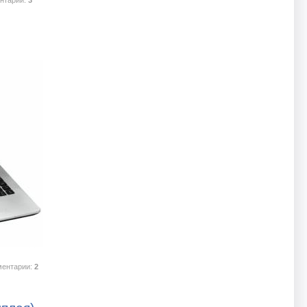
нтарии:
3
ментарии:
2