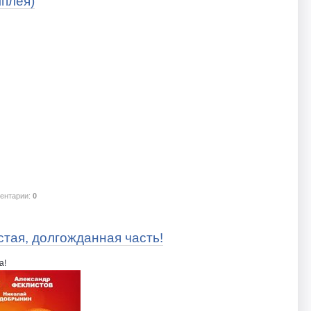
мплея)
ентарии:
0
тая, долгожданная часть!
а!