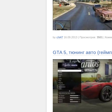
by
chi47
16.09.2013
| Просмотров:
3501
| Комм
GTA 5, тюнинг авто (гейм