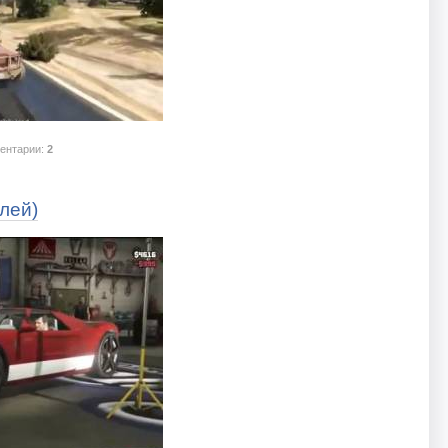
ентарии:
2
плей)