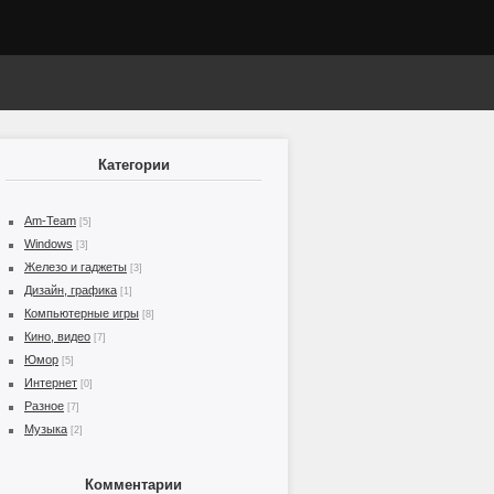
Категории
Am-Team
[5]
Windows
[3]
Железо и гаджеты
[3]
Дизайн, графика
[1]
Компьютерные игры
[8]
Кино, видео
[7]
Юмор
[5]
Интернет
[0]
Разное
[7]
Музыка
[2]
Комментарии